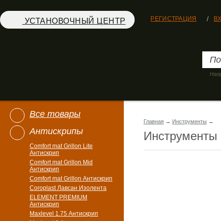
РЕГИСТРАЦИЯ
В
УСТАНОВОЧНЫЙ ЦЕНТР
Нап
Все товары
Главная
→
Инструменты
→
Антискрипы
Инструменты
Comfort mat Grillon Lite
Антискрип
Comfort mat Grillon Mid
Антискрип
Comfort mat Grillon Антискрип
Coroplast Лавсан Изолента
ELEMENT PREMIUM
Антискрип
Maxlevel 1.75 Антискрип