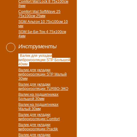
Comfort Mat Lock 8 75х100см
8мм
Comfort Mat SoftWave 25
75х100см 25мм
SGM Альтон 10 75x100см 10
мм
SGM Би-Би-Тон 4 75х100см
4мм
Инструменты
Валик для укладки
виброизоляции STP Большой
40мм
Валик для укладки
виброизоляции STP Малый
30мм
Валик для укладки
виброизоляции TURBO-ЭКО
Валик на подшипниках
Большой 30мм
Валик на подшипниках
Малый 30мм
Валик для укладки
виброизоляции Comfort
Валик для укладки
виброизоляции Practik
Валик для укладки