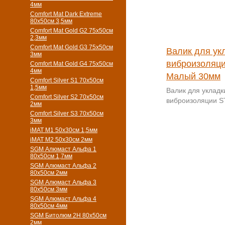
4мм
Comfort Mat Dark Extreme
80x50см 3,5мм
Comfort Mat Gold G2 75х50см
2,3мм
Comfort Mat Gold G3 75х50см
Валик для ук
3мм
виброизоляц
Comfort Mat Gold G4 75х50см
4мм
Малый 30мм
Comfort Silver S1 70х50см
1,5мм
Валик для укладк
Comfort Silver S2 70х50см
виброизоляции 
2мм
30мм металличес
Comfort Silver S3 70х50см
3мм
13
iMAT M1 50х30см 1,5мм
iMAT M2 50х30см 2мм
SGM Алюмаст Альфа 1
80x50см 1,7мм
SGM Алюмаст Альфа 2
80x50см 2мм
SGM Алюмаст Альфа 3
80x50см 3мм
SGM Алюмаст Альфа 4
80x50см 4мм
SGM Битолюм 2H 80x50см
2мм