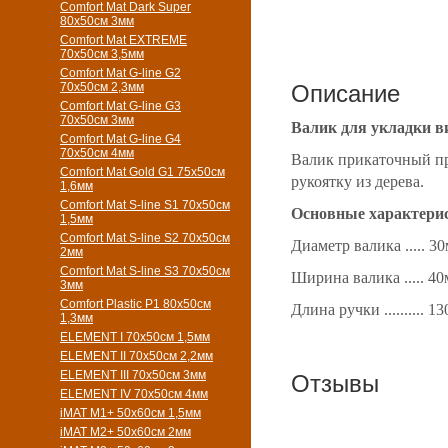
Comfort Mat Dark Super
80x50см 3мм
Comfort Mat EXTREME
70x50см 3,5мм
Comfort Mat G-line G2
70х50см 2,3мм
Описание
Comfort Mat G-line G3
70х50см 3мм
Валик для укладки 
Comfort Mat G-line G4
70х50см 4мм
Валик прикаточный пр
Comfort Mat Gold G1 75х50см
рукоятку из дерева.
1,6мм
Comfort Mat S-line S1 70х50см
Основные характери
1,5мм
Comfort Mat S-line S2 70х50см
Диаметр валика ..... 3
2мм
Comfort Mat S-line S3 70х50см
Ширина валика ..... 40
3мм
Comfort Plastic P1 80x50см
Длина ручки .......... 1
1,3мм
ELEMENT I 70х50см 1,5мм
ELEMENT II 70х50см 2,2мм
ELEMENT III 70х50см 3мм
Отзывы
ELEMENT IV 70х50см 4мм
iMAT M1+ 50х60см 1,5мм
iMAT M2+ 50х60см 2мм