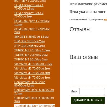
iMAT M3+ 50х60см 3мм
При монтаже рекомен
SGM Алюмаст Бета 1
70х50см 1,3мм
Цена указана за лист
SGM Алюмаст Бета 2
70х50см 2мм
Comfortmat Dark D4,
вибропласт,
ви
SGM Стандарт 1 75х50см
1.6мм
Отзывы
SGM Стандарт 2 75х50см
2мм
StP GB1.5 35х57см 1,5мм
STP GB2 35х57см 2мм
STP GB3 35х57см 3мм
TURBO M1 70х50см 1,5мм
TURBO M2 70х50см 2мм
Ваш отзыв
TURBO M3 70х50см 3мм
VibroMax M1 70х50см 1,3мм
VibroMax M2 70х50см 2мм
VibroMax M3 70х50см 3мм
VibroMax M4 70х50см 4мм
Comfort Mat Dark Bomb
80x50см 4,2мм
Comfort Mat Dark D2 80х50см
Имя:
2,3мм
Comfort Mat Dark D3 80х50см
3мм
Comfort Mat Dark D4 80х50см