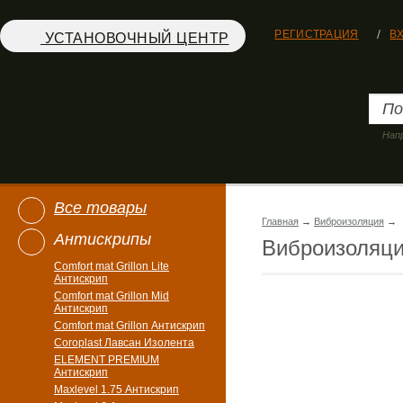
РЕГИСТРАЦИЯ
В
УСТАНОВОЧНЫЙ ЦЕНТР
Нап
Все товары
Главная
→
Виброизоляция
→
Антискрипы
Виброизоляц
Comfort mat Grillon Lite
Антискрип
Comfort mat Grillon Mid
Антискрип
Comfort mat Grillon Антискрип
Coroplast Лавсан Изолента
ELEMENT PREMIUM
Антискрип
Maxlevel 1.75 Антискрип