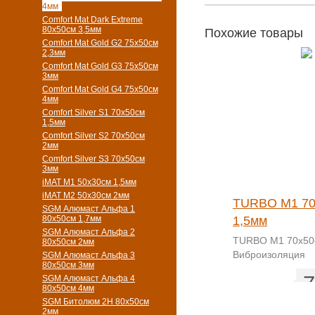
4мм
Comfort Mat Dark Extreme
80x50см 3,5мм
Похожие товары
Comfort Mat Gold G2 75х50см
2,3мм
Comfort Mat Gold G3 75х50см
3мм
Comfort Mat Gold G4 75х50см
4мм
Comfort Silver S1 70х50см
1,5мм
Comfort Silver S2 70х50см
2мм
Comfort Silver S3 70х50см
3мм
iMAT M1 50х30см 1,5мм
iMAT M2 50х30см 2мм
TURBO M1 70
SGM Алюмаст Альфа 1
80x50см 1,7мм
1,5мм
SGM Алюмаст Альфа 2
TURBO M1 70х50
80x50см 2мм
Виброизоляция
SGM Алюмаст Альфа 3
80x50см 3мм
7
SGM Алюмаст Альфа 4
80x50см 4мм
SGM Битолюм 2H 80x50см
2мм