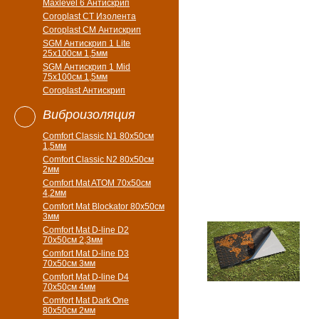
Maxlevel 6 Антискрип
Coroplast CT Изолента
Coroplast CM Антискрип
SGM Антискрип 1 Lite
25x100cм 1,5мм
SGM Антискрип 1 Mid
75x100cм 1,5мм
Coroplast Антискрип
Виброизоляция
Comfort Classic N1 80x50см
1,5мм
Comfort Classic N2 80x50см
2мм
Comfort Mat ATOM 70x50см
4,2мм
Comfort Mat Blockator 80х50см
3мм
Comfort Mat D-line D2
70х50см 2,3мм
Comfort Mat D-line D3
70х50см 3мм
Comfort Mat D-line D4
70х50см 4мм
Comfort Mat Dark One
80x50см 2мм