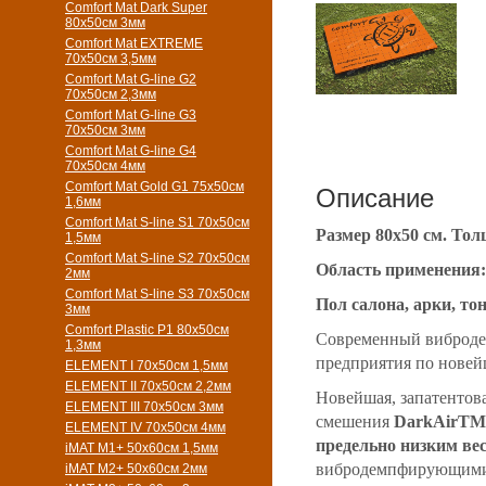
Comfort Mat Dark Super
80x50см 3мм
Comfort Mat EXTREME
70x50см 3,5мм
Comfort Mat G-line G2
70х50см 2,3мм
Comfort Mat G-line G3
70х50см 3мм
Comfort Mat G-line G4
70х50см 4мм
Comfort Mat Gold G1 75х50см
Описание
1,6мм
Comfort Mat S-line S1 70х50см
Размер 80х50 см. Тол
1,5мм
Comfort Mat S-line S2 70х50см
Область применения:
2мм
Comfort Mat S-line S3 70х50см
Пол салона, арки, то
3мм
Comfort Plastic P1 80x50см
Cовременный вибродем
1,3мм
предприятия по новей
ELEMENT I 70х50см 1,5мм
ELEMENT II 70х50см 2,2мм
Новейшая, запатентов
ELEMENT III 70х50см 3мм
смешения
DarkAirТМ
ELEMENT IV 70х50см 4мм
предельно низким ве
iMAT M1+ 50х60см 1,5мм
вибродемпфирующими 
iMAT M2+ 50х60см 2мм