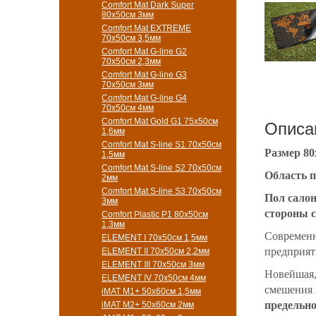
Comfort Mat Dark Super
80x50см 3мм
Comfort Mat EXTREME
70x50см 3,5мм
Comfort Mat G-line G2
70х50см 2,3мм
Comfort Mat G-line G3
70х50см 3мм
Comfort Mat G-line G4
70х50см 4мм
Comfort Mat Gold G1 75х50см
Описа
1,6мм
Comfort Mat S-line S1 70х50см
Размер 80
1,5мм
Comfort Mat S-line S2 70х50см
Область 
2мм
Comfort Mat S-line S3 70х50см
Пол салон
3мм
стороны 
Comfort Plastic P1 80x50см
1,3мм
Cовременн
ELEMENT I 70х50см 1,5мм
предприят
ELEMENT II 70х50см 2,2мм
ELEMENT III 70х50см 3мм
Новейшая,
ELEMENT IV 70х50см 4мм
смешения
iMAT M1+ 50х60см 1,5мм
предельно
iMAT M2+ 50х60см 2мм