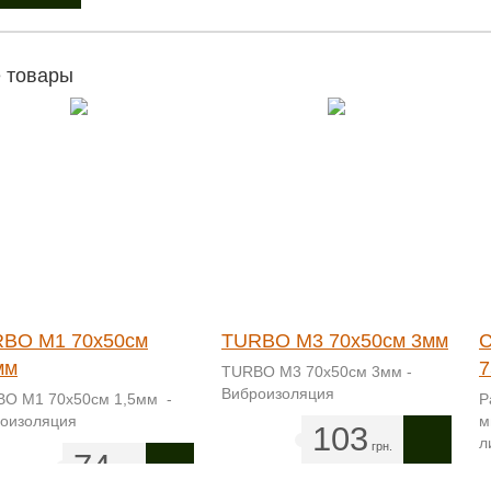
 товары
BO M1 70х50см
TURBO M3 70х50см 3мм
C
мм
7
TURBO M3 70х50см 3мм -
Виброизоляция
O M1 70х50см 1,5мм -
Р
оизоляция
м
103
л
грн.
74
грн.