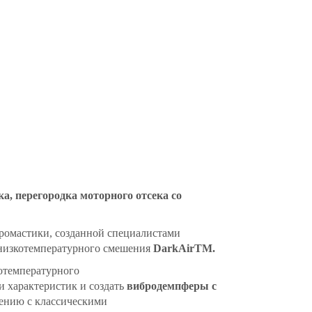
а, перегородка моторного отсека со
ромастики, созданной специалистами
 низкотемпературного смешения
DarkAirТМ.
отемпературного
 характеристик и создать
вибродемпферы с
нению с классическими