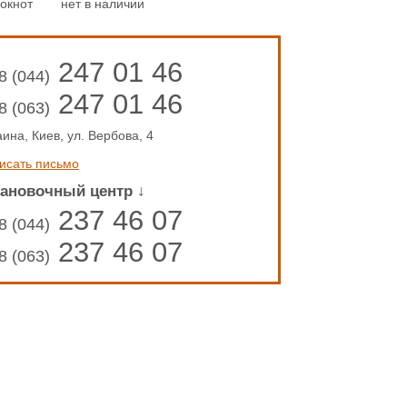
окнот
нет в наличии
247 01 46
8 (044)
247 01 46
8 (063)
аина, Киев, ул. Вербова, 4
исать письмо
тановочный центр ↓
237 46 07
8 (044)
237 46 07
8 (063)