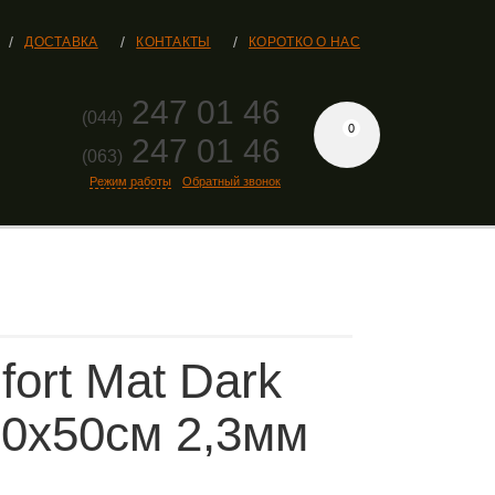
ДОСТАВКА
КОНТАКТЫ
КОРОТКО О НАС
247 01 46
(044)
0
247 01 46
(063)
Режим работы
Обратный звонок
ort Mat Dark
80х50см 2,3мм