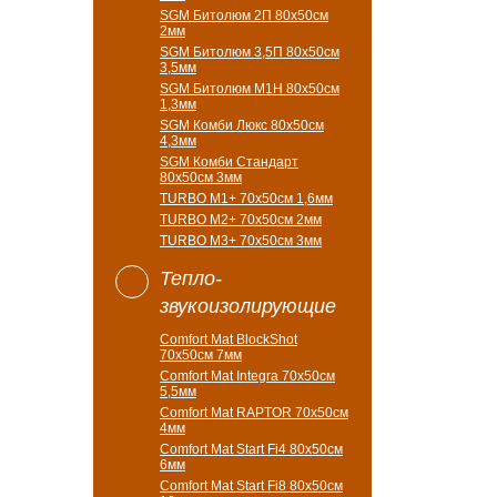
SGM Битолюм 2П 80x50см
2мм
SGM Битолюм 3,5П 80x50см
3,5мм
SGM Битолюм M1H 80x50см
1,3мм
SGM Комби Люкс 80x50см
4,3мм
SGM Комби Стандарт
80x50см 3мм
TURBO M1+ 70х50см 1,6мм
TURBO M2+ 70х50см 2мм
TURBO M3+ 70х50см 3мм
Тепло-
звукоизолирующие
Comfort Mat BlockShot
70х50см 7мм
Comfort Mat Integra 70х50см
5,5мм
Comfort Mat RAPTOR 70х50см
4мм
Comfort Mat Start Fi4 80х50см
6мм
Comfort Mat Start Fi8 80х50см