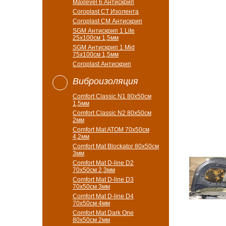
Maxlevel 6 Антискрип
Coroplast CT Изолента
Coroplast CM Антискрип
SGM Антискрип 1 Lite
25x100cм 1,5мм
SGM Антискрип 1 Mid
75x100cм 1,5мм
Coroplast Антискрип
Виброизоляция
Comfort Classic N1 80x50см
1,5мм
Comfort Classic N2 80x50см
2мм
Comfort Mat ATOM 70x50см
4,2мм
Comfort Mat Blockator 80х50см
3мм
Comfort Mat D-line D2
70х50см 2,3мм
Comfort Mat D-line D3
70х50см 3мм
Comfort Mat D-line D4
70х50см 4мм
Comfort Mat Dark One
80x50см 2мм