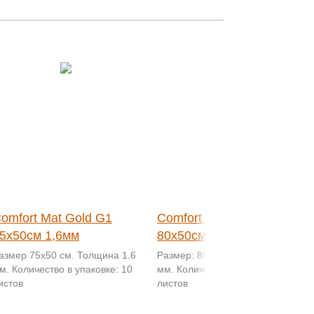
omfort Mat Gold G1
Comfort Mat Dark Super
5х50см 1,6мм
80x50см 3мм
азмер 75х50 см. Толщина 1.6
Размер: 80x50 см. Толщина 3
м. Количество в упаковке: 10
мм. Количество в упаковке: 10
истов
листов
108
155