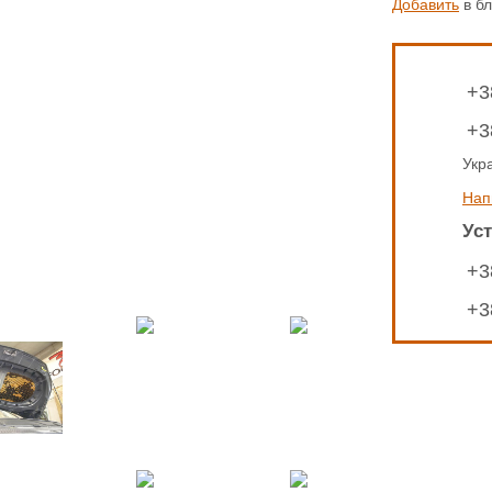
Добавить
в бл
+3
+3
Укр
Нап
Ус
+3
+3