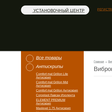
РЕГИСТ
УСТАНОВОЧНЫЙ ЦЕНТР
Все товары
Главная
→
Ви
Антискрипы
Вибро
Comfort mat Grillon Lite
Антискрип
Comfort mat Grillon Mid
Антискрип
Comfort mat Grillon Антискрип
Coroplast Лавсан Изолента
ELEMENT PREMIUM
Антискрип
Maxlevel 1.75 Антискрип