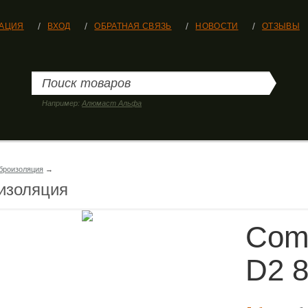
РАЦИЯ
ВХОД
ОБРАТНАЯ СВЯЗЬ
НОВОСТИ
ОТЗЫВЫ
Например:
Алюмаст Альфа
броизоляция
→
изоляция
Comf
D2 