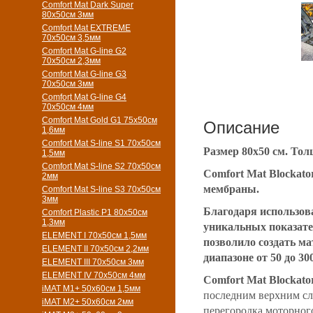
Comfort Mat Dark Super
80x50см 3мм
Comfort Mat EXTREME
70x50см 3,5мм
Comfort Mat G-line G2
70х50см 2,3мм
Comfort Mat G-line G3
70х50см 3мм
Comfort Mat G-line G4
70х50см 4мм
Comfort Mat Gold G1 75х50см
Описание
1,6мм
Comfort Mat S-line S1 70х50см
Размер 80х50 см. Тол
1,5мм
Comfort Mat S-line S2 70х50см
Comfort Mat Blockat
2мм
мембраны.
Comfort Mat S-line S3 70х50см
3мм
Благодаря использов
Comfort Plastic P1 80x50см
1,3мм
уникальных показател
ELEMENT I 70х50см 1,5мм
позволило создать м
ELEMENT II 70х50см 2,2мм
диапазоне от 50 до 30
ELEMENT III 70х50см 3мм
ELEMENT IV 70х50см 4мм
Comfort Mat Blockato
iMAT M1+ 50х60см 1,5мм
последним верхним сл
iMAT M2+ 50х60см 2мм
перегородка моторног