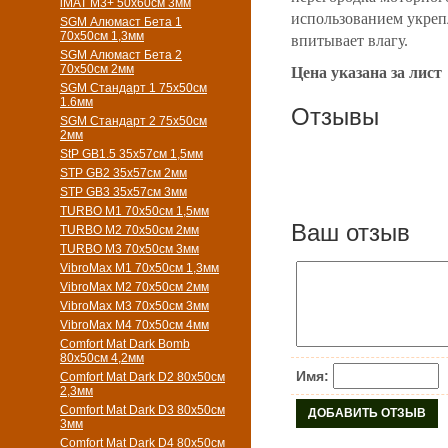
iMAT M3+ 50х60см 3мм
использованием укрепл
SGM Алюмаст Бета 1
70х50см 1,3мм
впитывает влагу.
SGM Алюмаст Бета 2
70х50см 2мм
Цена указана за лист
SGM Стандарт 1 75х50см
1.6мм
Отзывы
SGM Стандарт 2 75х50см
2мм
StP GB1.5 35х57см 1,5мм
STP GB2 35х57см 2мм
STP GB3 35х57см 3мм
TURBO M1 70х50см 1,5мм
Ваш отзыв
TURBO M2 70х50см 2мм
TURBO M3 70х50см 3мм
VibroMax M1 70х50см 1,3мм
VibroMax M2 70х50см 2мм
VibroMax M3 70х50см 3мм
VibroMax M4 70х50см 4мм
Comfort Mat Dark Bomb
80x50см 4,2мм
Имя:
Comfort Mat Dark D2 80х50см
2,3мм
Comfort Mat Dark D3 80х50см
3мм
Comfort Mat Dark D4 80х50см