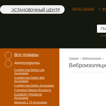
РЕГИСТРАЦИЯ
В
УСТАНОВОЧНЫЙ ЦЕНТР
Нап
Все товары
Главная
→
Виброизоляция
→
Антискрипы
Виброизоляц
Comfort mat Grillon Lite
Антискрип
Comfort mat Grillon Mid
Антискрип
Comfort mat Grillon Антискрип
Coroplast Лавсан Изолента
ELEMENT PREMIUM
Антискрип
Maxlevel 1.75 Антискрип