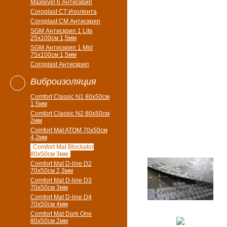
Maxlevel 6 Антискрип
Coroplast CT Изолента
Coroplast CM Антискрип
SGM Антискрип 1 Lite
25x100cм 1,5мм
SGM Антискрип 1 Mid
75x100cм 1,5мм
Coroplast Антискрип
Виброизоляция
Comfort Classic N1 80x50см
1,5мм
Comfort Classic N2 80x50см
2мм
Comfort Mat ATOM 70x50см
4,2мм
Comfort Mat Blockator
80х50см 3мм
Comfort Mat D-line D2
70х50см 2,3мм
Comfort Mat D-line D3
70х50см 3мм
Comfort Mat D-line D4
70х50см 4мм
Comfort Mat Dark One
80x50см 2мм