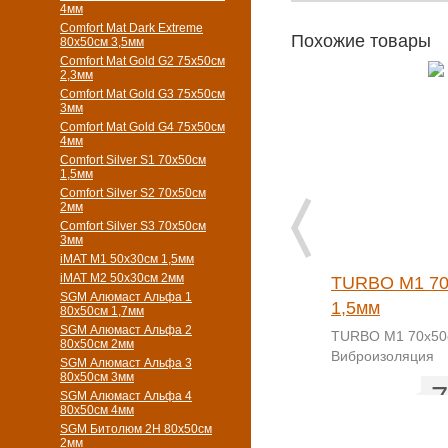
4мм
Comfort Mat Dark Extreme
Похожие товары
80x50см 3,5мм
Comfort Mat Gold G2 75х50см
2,3мм
Comfort Mat Gold G3 75х50см
3мм
Comfort Mat Gold G4 75х50см
4мм
Comfort Silver S1 70х50см
1,5мм
Comfort Silver S2 70х50см
2мм
Comfort Silver S3 70х50см
3мм
iMAT M1 50х30см 1,5мм
iMAT M2 50х30см 2мм
TURBO M1 70
SGM Алюмаст Альфа 1
1,5мм
80x50см 1,7мм
SGM Алюмаст Альфа 2
TURBO M1 70х50
80x50см 2мм
Виброизоляция
SGM Алюмаст Альфа 3
80x50см 3мм
7
SGM Алюмаст Альфа 4
80x50см 4мм
SGM Битолюм 2H 80x50см
2мм