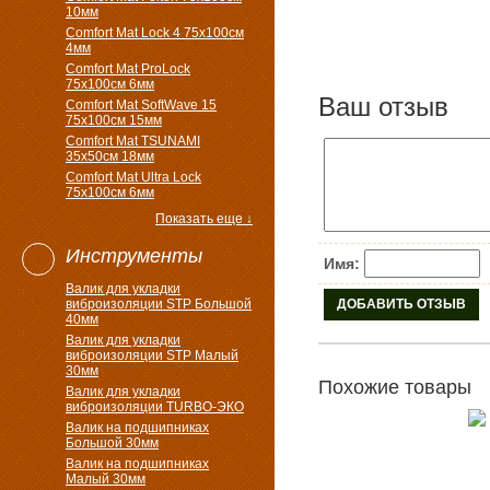
10мм
Comfort Mat Lock 4 75х100см
4мм
Comfort Mat ProLock
75х100см 6мм
Ваш отзыв
Comfort Mat SoftWave 15
75х100см 15мм
Comfort Mat TSUNAMI
35х50см 18мм
Comfort Mat Ultra Lock
75х100см 6мм
Показать еще ↓
Инструменты
Имя:
Валик для укладки
виброизоляции STP Большой
40мм
Валик для укладки
виброизоляции STP Малый
30мм
Похожие товары
Валик для укладки
виброизоляции TURBO-ЭКО
Валик на подшипниках
Большой 30мм
Валик на подшипниках
Малый 30мм