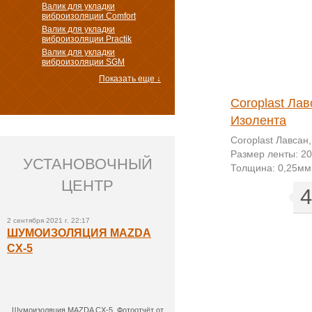
Валик для укладки
виброизоляции Comfort
Валик для укладки
виброизоляции Practik
Валик для укладки
виброизоляции SGM
Показать еще ↓
ELEMENT PREMIUM
Coroplast Лав
Антискрип
Изолента
ELEMENT PREMIUM
Coroplast Лавсан
Антискрип, Размер ленты:
Размер ленты: 2
УСТАНОВОЧНЫЙ
20ммх5м. Кол-во в уп-ке: 1 шт.
Толщина: 0,25мм
ЦЕНТР
45
4
грн.
2 сентября 2021 г. 22:17
ШУМОИЗОЛЯЦИЯ MAZDA
CX-5
Шумоизоляция MAZDA CX-5. Фотоотчёт от