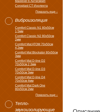
Maxlevel 6 Антискрип
Coroplast CT Изолента
Показать еще ↓
Виброизоляция
Comfort Classic N1 80x50см
1,5мм
Comfort Classic N2 80x50см
2мм
Comfort Mat ATOM 70x50см
4,2мм
Comfort Mat Blockator 80х50см
3мм
Comfort Mat D-line D2
70х50см 2,3мм
Comfort Mat D-line D3
70х50см 3мм
Comfort Mat D-line D4
70х50см 4мм
Comfort Mat Dark One
80x50см 2мм
Показать еще ↓
Тепло-
звукоизолирующие
Описание