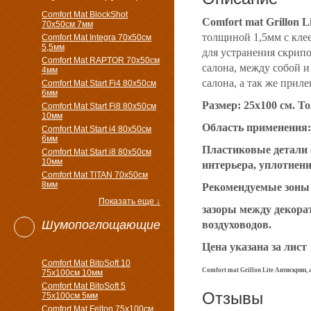
Comfort Mat BlockShot
Comfort mat Grillon L
70х50см 7мм
толщиной 1,5мм с кле
Comfort Mat Integra 70х50см
5,5мм
для устранения скрипо
Comfort Mat RAPTOR 70х50см
салона, между собой 
4мм
салона, а так же прил
Comfort Mat Start Fi4 80х50см
6мм
Размер: 25x100 см. Т
Comfort Mat Start Fi8 80х50см
10мм
Область применения:
Comfort Mat Start i4 80х50см
6мм
Пластиковые детали 
Comfort Mat Start i8 80х50см
10мм
интерьера, уплотнен
Comfort Mat TITAN 70х50см
8мм
Рекомендуемые зоны 
Показать еще ↓
зазоры между декора
Шумопоглощающие
воздуховодов.
Цена указана за лист
Comfort Mat BitoSoft 10
Comfort mat Grillon Lite Антискрип
,
75x100см 10мм
Comfort Mat BitoSoft 5
Отзывы
75x100см 5мм
Comfort Mat Felton 75х100см