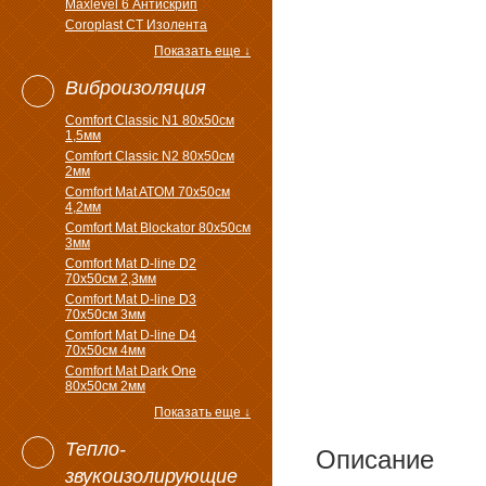
Maxlevel 6 Антискрип
Coroplast CT Изолента
Показать еще ↓
Виброизоляция
Comfort Classic N1 80x50см
1,5мм
Comfort Classic N2 80x50см
2мм
Comfort Mat ATOM 70x50см
4,2мм
Comfort Mat Blockator 80х50см
3мм
Comfort Mat D-line D2
70х50см 2,3мм
Comfort Mat D-line D3
70х50см 3мм
Comfort Mat D-line D4
70х50см 4мм
Comfort Mat Dark One
80x50см 2мм
Показать еще ↓
Тепло-
Описание
звукоизолирующие