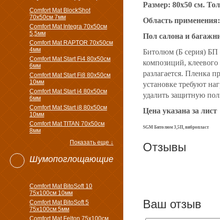
Размер: 80x50 см. Т
Comfort Mat BlockShot
70х50см 7мм
Область применения:
Comfort Mat Integra 70х50см
5,5мм
Пол салона и багажн
Comfort Mat RAPTOR 70х50см
4мм
Битолюм (Б серия) БП
Comfort Mat Start Fi4 80х50см
композиций, клеевого
6мм
разлагается. Пленка 
Comfort Mat Start Fi8 80х50см
10мм
установке требуют наг
Comfort Mat Start i4 80х50см
удалить
защитную пол
6мм
Comfort Mat Start i8 80х50см
Цена указана за лист
10мм
Comfort Mat TITAN 70х50см
SGM Битолюм 3,5П,
вибропласт
8мм
Показать еще ↓
Отзывы
Шумопоглощающие
Comfort Mat BitoSoft 10
75x100см 10мм
Ваш отзыв
Comfort Mat BitoSoft 5
75x100см 5мм
Comfort Mat Felton 75х100см