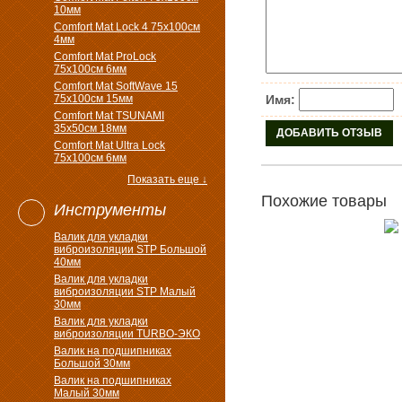
10мм
Comfort Mat Lock 4 75х100см
4мм
Comfort Mat ProLock
75х100см 6мм
Comfort Mat SoftWave 15
75х100см 15мм
Имя:
Comfort Mat TSUNAMI
35х50см 18мм
Comfort Mat Ultra Lock
75х100см 6мм
Показать еще ↓
Похожие товары
Инструменты
Валик для укладки
виброизоляции STP Большой
40мм
Валик для укладки
виброизоляции STP Малый
30мм
Валик для укладки
виброизоляции TURBO-ЭКО
Валик на подшипниках
Большой 30мм
Валик на подшипниках
Малый 30мм