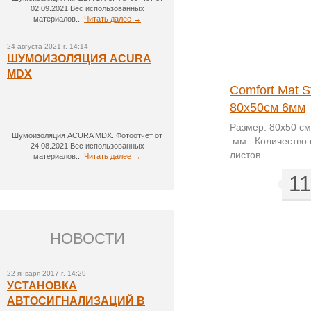
02.09.2021 Вес использованных
материалов...
Читать далее →
24 августа 2021 г. 14:14
ШУМОИЗОЛЯЦИЯ ACURA
MDX
Comfort Mat Start i8
Comfort Mat St
80х50см 10мм
80х50см 6мм
Размер - 80х50 см. Толщина -
Размер: 80x50 см
Шумоизоляция ACURA MDX. Фотоотчёт от
10мм . Количество в упаков ке -
мм . Количество 
24.08.2021 Вес использованных
5 листов.
листов.
материалов...
Читать далее →
156
1
грн.
НОВОСТИ
22 января 2017 г. 14:29
УСТАНОВКА
АВТОСИГНАЛИЗАЦИЙ В