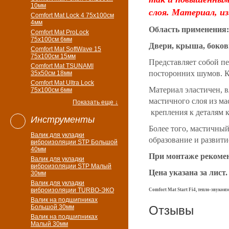
10мм
слоя. Материал, и
Comfort Mat Lock 4 75х100см
4мм
Область применения:
Comfort Mat ProLock
75х100см 6мм
Двери, крыша, боков
Comfort Mat SoftWave 15
75х100см 15мм
Представляет собой п
Comfort Mat TSUNAMI
посторонних шумов. К
35х50см 18мм
Comfort Mat Ultra Lock
Материал эластичен, 
75х100см 6мм
мастичного слоя из м
Показать еще ↓
крепления к деталям 
Инструменты
Более того, мастичны
Валик для укладки
образование и развити
виброизоляции STP Большой
40мм
При монтаже рекомен
Валик для укладки
виброизоляции STP Малый
Цена указана за лист.
30мм
Валик для укладки
виброизоляции TURBO-ЭКО
Comfort Mat Start Fi4, тепло-звуко
Валик на подшипниках
Большой 30мм
Отзывы
Валик на подшипниках
Малый 30мм