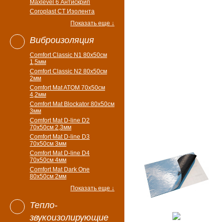
Maxlevel 6 Антискрип
Coroplast CT Изолента
Показать еще ↓
Виброизоляция
Comfort Classic N1 80x50см
1,5мм
Comfort Classic N2 80x50см
2мм
Comfort Mat ATOM 70x50см
4,2мм
Comfort Mat Blockator 80х50см
3мм
Comfort Mat D-line D2
70х50см 2,3мм
Comfort Mat D-line D3
70х50см 3мм
Comfort Mat D-line D4
70х50см 4мм
Comfort Mat Dark One
80x50см 2мм
Показать еще ↓
Тепло-
звукоизолирующие