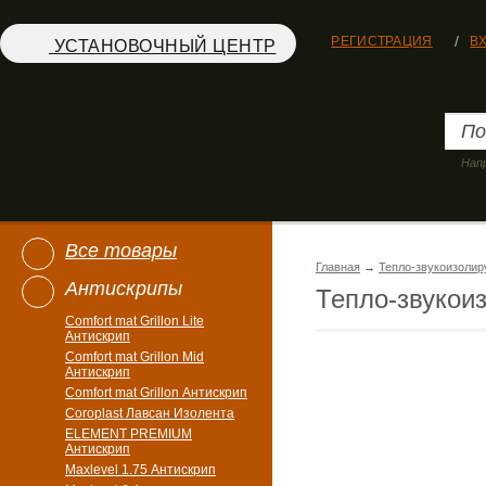
РЕГИСТРАЦИЯ
В
УСТАНОВОЧНЫЙ ЦЕНТР
Нап
Все товары
Главная
→
Тепло-звукоизоли
Антискрипы
Тепло-звукои
Comfort mat Grillon Lite
Антискрип
Comfort mat Grillon Mid
Антискрип
Comfort mat Grillon Антискрип
Coroplast Лавсан Изолента
ELEMENT PREMIUM
Антискрип
Maxlevel 1.75 Антискрип