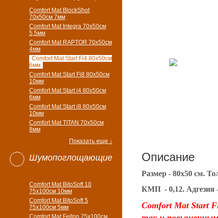
Comfort Mat BlockShot
70х50см 7мм
Comfort Mat Integra 70х50см
5,5мм
Comfort Mat RAPTOR 70х50см
4мм
Comfort Mat Start Fi4 80х50см
6мм
Comfort Mat Start Fi8 80х50см
10мм
Comfort Mat Start i4 80х50см
6мм
Comfort Mat Start i8 80х50см
10мм
Comfort Mat TITAN 70х50см
8мм
Показать еще ↓
Описание
Шумопоглощающие
Размер - 80х50 см. То
Comfort Mat BitoSoft 10
КМП - 0,12. Адгезия - 
75x100см 10мм
Comfort Mat BitoSoft 5
Comfort Mat Start
75x100см 5мм
так и повышенным
Comfort Mat Felton 75х100см