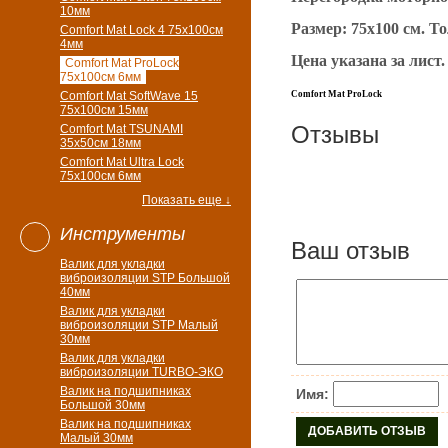
10мм
Размер: 75х100 см. Т
Comfort Mat Lock 4 75х100см
4мм
Цена указана за лист
Comfort Mat ProLock
75х100см 6мм
Comfort Mat SoftWave 15
Comfort Mat ProLock
75х100см 15мм
Отзывы
Comfort Mat TSUNAMI
35х50см 18мм
Comfort Mat Ultra Lock
75х100см 6мм
Показать еще ↓
Инструменты
Ваш отзыв
Валик для укладки
виброизоляции STP Большой
40мм
Валик для укладки
виброизоляции STP Малый
30мм
Валик для укладки
виброизоляции TURBO-ЭКО
Валик на подшипниках
Имя:
Большой 30мм
Валик на подшипниках
Малый 30мм