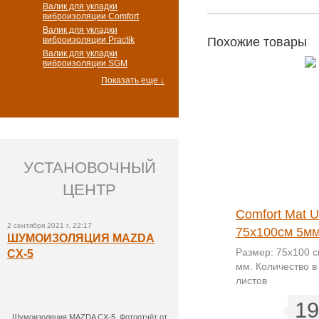
Валик для укладки
виброизоляции Comfort
Валик для укладки
виброизоляции Practik
Похожие товары
Валик для укладки
виброизоляции SGM
Показать еще ↓
УСТАНОВОЧНЫЙ
ЦЕНТР
СГМ Виолон ПТ 540КС
Comfort Mat Ul
2 сентября 2021 г. 22:17
75х100см 10мм
75х100см 5м
ШУМОИЗОЛЯЦИЯ MAZDA
Размер: 75х100 см. Толщина
Размер: 75x100 
CX-5
10мм. Количество в упаковке:
мм. Количество в
10 листов
листов
149
19
грн.
Шумоизоляция MAZDA CX-5. Фотоотчёт от