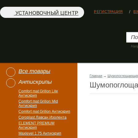
РЕГИСТРАЦИЯ
В
УСТАНОВОЧНЫЙ ЦЕНТР
Нап
Все товары
Главная
→
Шумопоглощающи
Антискрипы
Шумопоглощ
Comfort mat Grillon Lite
Антискрип
Comfort mat Grillon Mid
Антискрип
Comfort mat Grillon Антискрип
Coroplast Лавсан Изолента
ELEMENT PREMIUM
Антискрип
Maxlevel 1.75 Антискрип