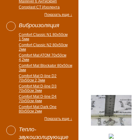
Maxlevel 6 Антискрип
Coroplast CT Изолента
Показать еще ↓
Виброизоляция
Comfort Classic N1 80x50см
1,5мм
Comfort Classic N2 80x50см
2мм
Comfort Mat ATOM 70x50см
4,2мм
Comfort Mat Blockator 80х50см
3мм
Comfort Mat D-line D2
70х50см 2,3мм
Comfort Mat D-line D3
70х50см 3мм
Comfort Mat D-line D4
70х50см 4мм
Comfort Mat Dark One
80x50см 2мм
Показать еще ↓
Тепло-
звукоизолирующие