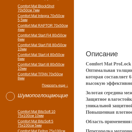
Comfort Mat BlockShot
70х50см 7мм
Comfort Mat Integra 70х50см
5,5мм
Comfort Mat RAPTOR 70х50см
4мм
Comfort Mat Start Fi4 80х50см
6мм
Comfort Mat Start Fi8 80х50см
10мм
Описание
Comfort Mat Start i4 80х50см
6мм
Comfort Mat ProLock
Comfort Mat Start i8 80х50см
10мм
Оптимальная толщи
Comfort Mat TITAN 70х50см
которая составляет 
8мм
высокую эффективнос
Показать еще ↓
Золотая середина м
Шумопоглощающие
Защитное влагостойк
уникальной
защитно
Comfort Mat BitoSoft 10
Повышенная плотност
75x100см 10мм
Область применения:
Comfort Mat BitoSoft 5
75x100см 5мм
Перегородка моторног
Comfort Mat Felton 75х100см