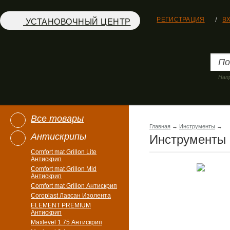
РЕГИСТРАЦИЯ
В
УСТАНОВОЧНЫЙ ЦЕНТР
Нап
Все товары
Главная
→
Инструменты
→
Антискрипы
Инструменты
Comfort mat Grillon Lite
Антискрип
Comfort mat Grillon Mid
Антискрип
Comfort mat Grillon Антискрип
Coroplast Лавсан Изолента
ELEMENT PREMIUM
Антискрип
Maxlevel 1.75 Антискрип