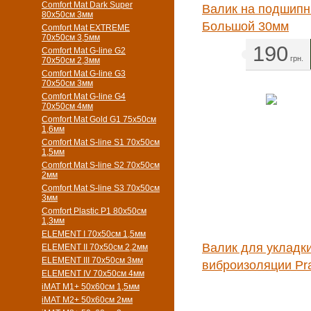
Comfort Mat Dark Super
Валик на подшипн
80x50см 3мм
Большой 30мм
Comfort Mat EXTREME
70x50см 3,5мм
190
Comfort Mat G-line G2
грн.
70х50см 2,3мм
Comfort Mat G-line G3
70х50см 3мм
Comfort Mat G-line G4
70х50см 4мм
Comfort Mat Gold G1 75х50см
1,6мм
Comfort Mat S-line S1 70х50см
1,5мм
Comfort Mat S-line S2 70х50см
2мм
Comfort Mat S-line S3 70х50см
3мм
Comfort Plastic P1 80x50см
1,3мм
ELEMENT I 70х50см 1,5мм
Валик для укладк
ELEMENT II 70х50см 2,2мм
ELEMENT III 70х50см 3мм
виброизоляции Pra
ELEMENT IV 70х50см 4мм
iMAT M1+ 50х60см 1,5мм
iMAT M2+ 50х60см 2мм