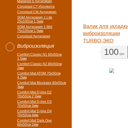
Maxlevel 6 Антискрип
Coroplast CT Изолента
Coroplast CM Антискрип
SGM Антискрип 1 Lite
25x100cм 1,5мм
Валик для укладк
SGM Антискрип 1 Mid
75x100cм 1,5мм
виброизоляции
Coroplast Антискрип
TURBO-ЭКО
Виброизоляция
100
грн.
Comfort Classic N1 80x50см
1,5мм
Comfort Classic N2 80x50см
2мм
Comfort Mat ATOM 70x50см
4,2мм
Comfort Mat Blockator 80х50см
3мм
Comfort Mat D-line D2
70х50см 2,3мм
Comfort Mat D-line D3
70х50см 3мм
Comfort Mat D-line D4
70х50см 4мм
Comfort Mat Dark One
80x50см 2мм