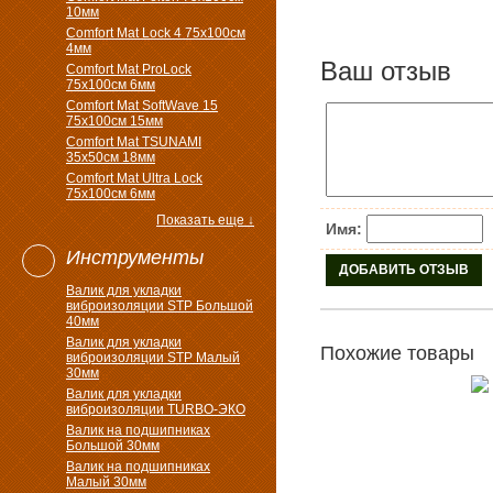
10мм
Comfort Mat Lock 4 75х100см
4мм
Ваш отзыв
Comfort Mat ProLock
75х100см 6мм
Comfort Mat SoftWave 15
75х100см 15мм
Comfort Mat TSUNAMI
35х50см 18мм
Comfort Mat Ultra Lock
75х100см 6мм
Показать еще ↓
Имя:
Инструменты
Валик для укладки
виброизоляции STP Большой
40мм
Валик для укладки
Похожие товары
виброизоляции STP Малый
30мм
Валик для укладки
виброизоляции TURBO-ЭКО
Валик на подшипниках
Большой 30мм
Валик на подшипниках
Малый 30мм