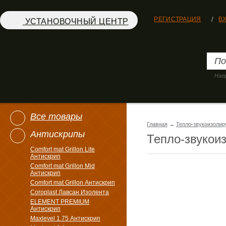
РЕГИСТРАЦИЯ
В
УСТАНОВОЧНЫЙ ЦЕНТР
Нап
Все товары
Главная
→
Тепло-звукоизоли
Антискрипы
Тепло-звукои
Comfort mat Grillon Lite
Антискрип
Comfort mat Grillon Mid
Антискрип
Comfort mat Grillon Антискрип
Coroplast Лавсан Изолента
ELEMENT PREMIUM
Антискрип
Maxlevel 1.75 Антискрип