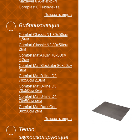
Maxlevel 6 Антискрип
Coroplast CT Изолента
Показать еще ↓
Виброизоляция
Comfort Classic N1 80x50см
1,5мм
Comfort Classic N2 80x50см
2мм
Comfort Mat ATOM 70x50см
4,2мм
Comfort Mat Blockator 80х50см
3мм
Comfort Mat D-line D2
70х50см 2,3мм
Comfort Mat D-line D3
70х50см 3мм
Comfort Mat D-line D4
70х50см 4мм
Comfort Mat Dark One
80x50см 2мм
Показать еще ↓
Тепло-
звукоизолирующие