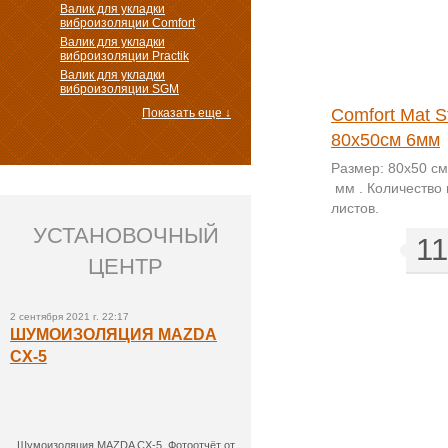
Валик для укладки
виброизоляции Comfort
Валик для укладки
виброизоляции Practik
Валик для укладки
виброизоляции SGM
Comfort Mat Start Fi8
Comfort Mat St
Показать еще ↓
80х50см 10мм
80х50см 6мм
Размер: 80x50 см. Толщина:
Размер: 80x50 см
6мм . Количество в упаковке:
мм . Количество 
10 листов .
листов.
УСТАНОВОЧНЫЙ
165
1
грн.
ЦЕНТР
2 сентября 2021 г. 22:17
ШУМОИЗОЛЯЦИЯ MAZDA
CX-5
Шумоизоляция MAZDA CX-5. Фотоотчёт от