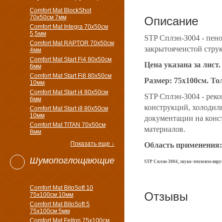
Comfort Mat BlockShot
70х50см 7мм
Описание
Comfort Mat Integra 70х50см
5,5мм
STP Сплэн-3004 - пен
Comfort Mat RAPTOR 70х50см
закрытоячеистой структ
4мм
Comfort Mat Start Fi4 80х50см
Цена указана за лист
6мм
Comfort Mat Start Fi8 80х50см
Размер: 75х100см. То
10мм
Comfort Mat Start i4 80х50см
STP Сплэн-3004 - рек
6мм
конструкций, холодил
Comfort Mat Start i8 80х50см
10мм
документации на конс
Comfort Mat TITAN 70х50см
материалов.
8мм
Показать еще ↓
Область применения:
Шумопоглощающие
STP Сплэн-3004, звуко-теплоизолир
Comfort Mat BitoSoft 10
Отзывы
75x100см 10мм
Comfort Mat BitoSoft 5
75x100см 5мм
Comfort Mat Felton 75х100см