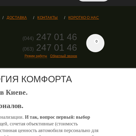
ДОСТАВКА
КОНТАКТЫ
КОРОТКО О НАС
247 01 46
(044)
0
247 01 46
(063)
Режим работы
Обратный звонок
ОЛОГИЯ КОМФОРТА
в Киеве.
оналов.
гнализации.
И так, вопрос первый: выбор
ей, сочетая объективные (стоимость
истинная ценность автомобиля персонально для