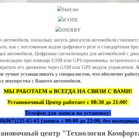
автомобиля, поскольку запуск двигателя автомобиля становитс
ь, как с постоянным кодом цифрового реле и стандартным бре
ке автомобиля. Цифровые сигнализации для автомобилей с дин
нализации при помощи GSM или GPS-приемника, встроенного в
екратить его движение через GSM или GPS модуль управления.
А
ии лучше устанавливать
у специалистов, что обеспечит работ
жу имущества с Вашего автомобиля.
МЫ РАБОТАЕМ и ВСЕГДА НА СВЯЗИ С ВАМИ!
Установочный Центр работает с 08:30 до 21:00!
Телефон для записи на установку:
38(067)233-65-65 (запись с 08:00 до 22:00, без выходных.
тановочный центр "Технология Комфор