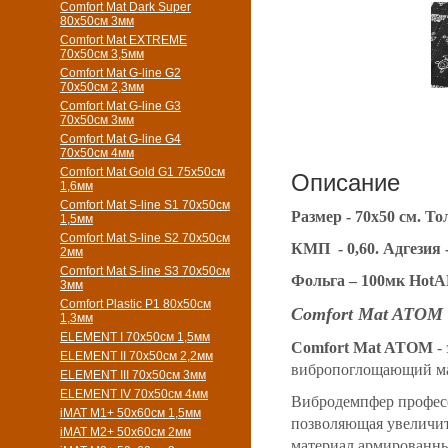
Comfort Mat Dark Super
80x50см 3мм
Comfort Mat EXTREME
70x50см 3,5мм
Comfort Mat G-line G2
70х50см 2,3мм
Comfort Mat G-line G3
70х50см 3мм
Comfort Mat G-line G4
70х50см 4мм
Comfort Mat Gold G1 75х50см
Описание
1,6мм
Comfort Mat S-line S1 70х50см
Размер - 70х50 см. Т
1,5мм
Comfort Mat S-line S2 70х50см
КМП - 0,60. Адгезия - 
2мм
Comfort Mat S-line S3 70х50см
Фольга – 100мк HotAL
3мм
Comfort Plastic P1 80x50см
Comfort Mat ATOM 
1,3мм
ELEMENT I 70х50см 1,5мм
Comfort Mat ATOM
-
ELEMENT II 70х50см 2,2мм
вибропоглощающий мат
ELEMENT III 70х50см 3мм
ELEMENT IV 70х50см 4мм
Вибродемпфер професс
iMAT M1+ 50х60см 1,5мм
позволяющая увеличит
iMAT M2+ 50х60см 2мм
материал армированн