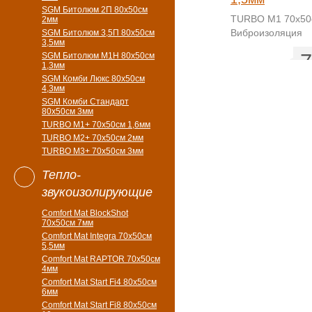
SGM Битолюм 2П 80x50см
TURBO M1 70х50
2мм
Виброизоляция
SGM Битолюм 3,5П 80x50см
3,5мм
7
SGM Битолюм M1H 80x50см
1,3мм
SGM Комби Люкс 80x50см
4,3мм
SGM Комби Стандарт
80x50см 3мм
TURBO M1+ 70х50см 1,6мм
TURBO M2+ 70х50см 2мм
TURBO M3+ 70х50см 3мм
Тепло-
звукоизолирующие
Comfort Mat BlockShot
70х50см 7мм
Comfort Mat Integra 70х50см
5,5мм
Comfort Mat RAPTOR 70х50см
4мм
Comfort Mat Start Fi4 80х50см
6мм
Comfort Mat Start Fi8 80х50см