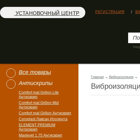
РЕГИСТРАЦИЯ
В
УСТАНОВОЧНЫЙ ЦЕНТР
Нап
Все товары
Главная
→
Виброизоляция
→
Антискрипы
Виброизоляц
Comfort mat Grillon Lite
Антискрип
Comfort mat Grillon Mid
Антискрип
Comfort mat Grillon Антискрип
Coroplast Лавсан Изолента
ELEMENT PREMIUM
Антискрип
Maxlevel 1.75 Антискрип