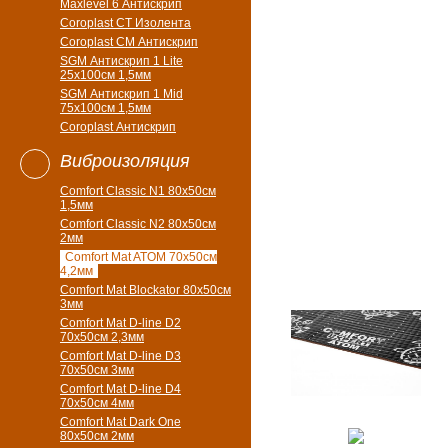
Maxlevel 6 Антискрип
Coroplast CT Изолента
Coroplast CM Антискрип
SGM Антискрип 1 Lite
25x100cм 1,5мм
SGM Антискрип 1 Mid
75x100cм 1,5мм
Coroplast Антискрип
Виброизоляция
Comfort Classic N1 80x50см
1,5мм
Comfort Classic N2 80x50см
2мм
Comfort Mat ATOM 70x50см
4,2мм
Comfort Mat Blockator 80х50см
3мм
Comfort Mat D-line D2
70х50см 2,3мм
Comfort Mat D-line D3
70х50см 3мм
Comfort Mat D-line D4
70х50см 4мм
Comfort Mat Dark One
80x50см 2мм