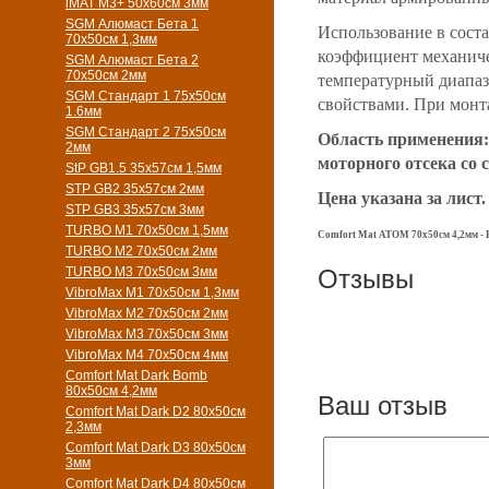
iMAT M3+ 50х60см 3мм
SGM Алюмаст Бета 1
Использование в сост
70х50см 1,3мм
коэффициент механиче
SGM Алюмаст Бета 2
70х50см 2мм
температурный диапаз
SGM Стандарт 1 75х50см
свойствами. При монта
1.6мм
SGM Стандарт 2 75х50см
Область применения: 
2мм
моторного отсека со 
StP GB1.5 35х57см 1,5мм
STP GB2 35х57см 2мм
Цена указана за лист
STP GB3 35х57см 3мм
TURBO M1 70х50см 1,5мм
Comfort Mat ATOM 70x50см 4,2мм - 
TURBO M2 70х50см 2мм
TURBO M3 70х50см 3мм
Отзывы
VibroMax M1 70х50см 1,3мм
VibroMax M2 70х50см 2мм
VibroMax M3 70х50см 3мм
VibroMax M4 70х50см 4мм
Comfort Mat Dark Bomb
80x50см 4,2мм
Ваш отзыв
Comfort Mat Dark D2 80х50см
2,3мм
Comfort Mat Dark D3 80х50см
3мм
Comfort Mat Dark D4 80х50см