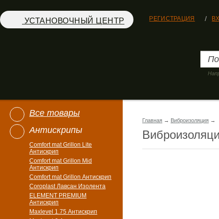
РЕГИСТРАЦИЯ
В
УСТАНОВОЧНЫЙ ЦЕНТР
Нап
Все товары
Главная
→
Виброизоляция
→
Антискрипы
Виброизоляц
Comfort mat Grillon Lite
Антискрип
Comfort mat Grillon Mid
Антискрип
Comfort mat Grillon Антискрип
Coroplast Лавсан Изолента
ELEMENT PREMIUM
Антискрип
Maxlevel 1.75 Антискрип