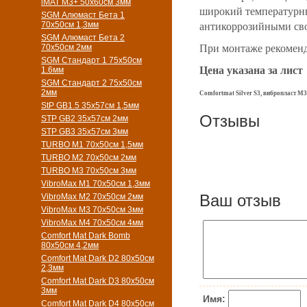
iMAT M3+ 50х60см 3мм
широкий температурны
SGM Алюмаст Бета 1
70х50см 1,3мм
антикоррозийными св
SGM Алюмаст Бета 2
70х50см 2мм
При монтаже рекоменд
SGM Стандарт 1 75х50см
Цена указана за лист
1.6мм
SGM Стандарт 2 75х50см
2мм
Comfortmat Silver S3,
вибропласт М3
StP GB1.5 35х57см 1,5мм
Отзывы
STP GB2 35х57см 2мм
STP GB3 35х57см 3мм
TURBO M1 70х50см 1,5мм
TURBO M2 70х50см 2мм
TURBO M3 70х50см 3мм
VibroMax M1 70х50см 1,3мм
Ваш отзыв
VibroMax M2 70х50см 2мм
VibroMax M3 70х50см 3мм
VibroMax M4 70х50см 4мм
Comfort Mat Dark Bomb
80x50см 4,2мм
Comfort Mat Dark D2 80х50см
2,3мм
Comfort Mat Dark D3 80х50см
3мм
Имя:
Comfort Mat Dark D4 80х50см