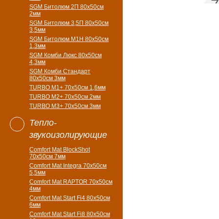
7
SGM Битолюм 2П 80x50см
2мм
SGM Битолюм 3,5П 80x50см
3,5мм
SGM Битолюм M1H 80x50см
1,3мм
SGM Комби Люкс 80x50см
4,3мм
SGM Комби Стандарт
80x50см 3мм
TURBO M1+ 70х50см 1,6мм
TURBO M2+ 70х50см 2мм
TURBO M3+ 70х50см 3мм
Тепло-
звукоизолирующие
Comfort Mat BlockShot
70х50см 7мм
Comfort Mat Integra 70х50см
5,5мм
Comfort Mat RAPTOR 70х50см
4мм
Comfort Mat Start Fi4 80х50см
6мм
Comfort Mat Start Fi8 80х50см