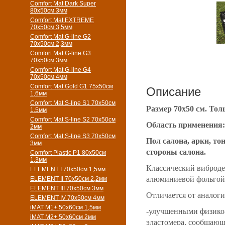
Comfort Mat Dark Super
80x50см 3мм
Comfort Mat EXTREME
70x50см 3,5мм
Comfort Mat G-line G2
70х50см 2,3мм
Comfort Mat G-line G3
70х50см 3мм
Comfort Mat G-line G4
70х50см 4мм
Comfort Mat Gold G1 75х50см
Описание
1,6мм
Comfort Mat S-line S1 70х50см
Размер 70х50 см. Тол
1,5мм
Comfort Mat S-line S2 70х50см
Область применения:
2мм
Comfort Mat S-line S3 70х50см
Пол салона, арки, то
3мм
стороны салона.
Comfort Plastic P1 80x50см
1,3мм
Классический виброде
ELEMENT I 70х50см 1,5мм
алюминиевой фольгой
ELEMENT II 70х50см 2,2мм
ELEMENT III 70х50см 3мм
Отличается от аналог
ELEMENT IV 70х50см 4мм
iMAT M1+ 50х60см 1,5мм
-улучшенными физико-
iMAT M2+ 50х60см 2мм
эластомера, сообщающ