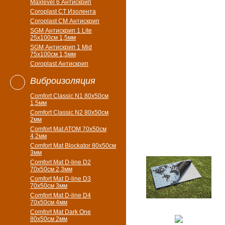
Maxlevel 6 Антискрип
Coroplast CT Изолента
Coroplast CM Антискрип
SGM Антискрип 1 Lite
25x100cм 1,5мм
SGM Антискрип 1 Mid
75x100cм 1,5мм
Coroplast Антискрип
Виброизоляция
Comfort Classic N1 80x50см
1,5мм
Comfort Classic N2 80x50см
2мм
Comfort Mat ATOM 70x50см
4,2мм
Comfort Mat Blockator 80х50см
3мм
Comfort Mat D-line D2
70х50см 2,3мм
Comfort Mat D-line D3
70х50см 3мм
Comfort Mat D-line D4
70х50см 4мм
Comfort Mat Dark One
80x50см 2мм