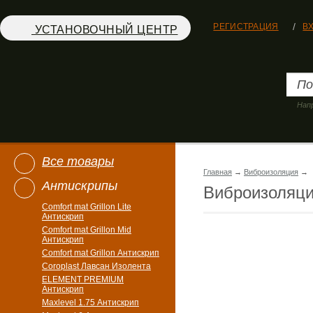
РЕГИСТРАЦИЯ
В
УСТАНОВОЧНЫЙ ЦЕНТР
Нап
Все товары
Главная
→
Виброизоляция
→
Антискрипы
Виброизоляц
Comfort mat Grillon Lite
Антискрип
Comfort mat Grillon Mid
Антискрип
Comfort mat Grillon Антискрип
Coroplast Лавсан Изолента
ELEMENT PREMIUM
Антискрип
Maxlevel 1.75 Антискрип