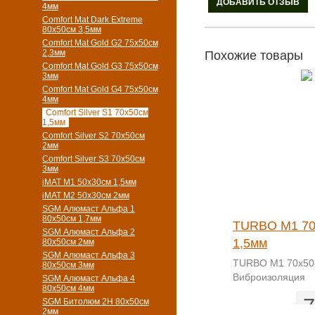
4мм
Comfort Mat Dark Extreme
80x50см 3,5мм
Comfort Mat Gold G2 75х50см
2,3мм
Похожие товары
Comfort Mat Gold G3 75х50см
3мм
Comfort Mat Gold G4 75х50см
4мм
Comfort Silver S1 70х50см
1,5мм
Comfort Silver S2 70х50см
2мм
Comfort Silver S3 70х50см
3мм
iMAT M1 50х30см 1,5мм
iMAT M2 50х30см 2мм
SGM Алюмаст Альфа 1
80x50см 1,7мм
TURBO M1 70
SGM Алюмаст Альфа 2
1,5мм
80x50см 2мм
SGM Алюмаст Альфа 3
TURBO M1 70х50
80x50см 3мм
Виброизоляция
SGM Алюмаст Альфа 4
80x50см 4мм
7
SGM Битолюм 2H 80x50см
2мм