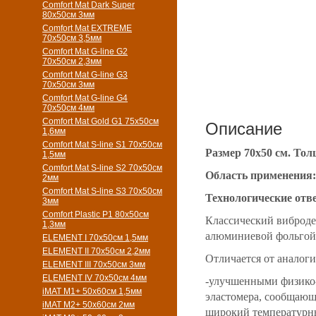
Comfort Mat Dark Super
80x50см 3мм
Comfort Mat EXTREME
70x50см 3,5мм
Comfort Mat G-line G2
70х50см 2,3мм
Comfort Mat G-line G3
70х50см 3мм
Comfort Mat G-line G4
70х50см 4мм
Comfort Mat Gold G1 75х50см
Описание
1,6мм
Comfort Mat S-line S1 70х50см
Размер 70х50 см. Тол
1,5мм
Comfort Mat S-line S2 70х50см
Область применения:
2мм
Comfort Mat S-line S3 70х50см
Технологические отв
3мм
Comfort Plastic P1 80x50см
Классический виброде
1,3мм
алюминиевой фольгой
ELEMENT I 70х50см 1,5мм
ELEMENT II 70х50см 2,2мм
Отличается от аналог
ELEMENT III 70х50см 3мм
ELEMENT IV 70х50см 4мм
-улучшенными физико-
iMAT M1+ 50х60см 1,5мм
эластомера, сообщающ
iMAT M2+ 50х60см 2мм
широкий температурны