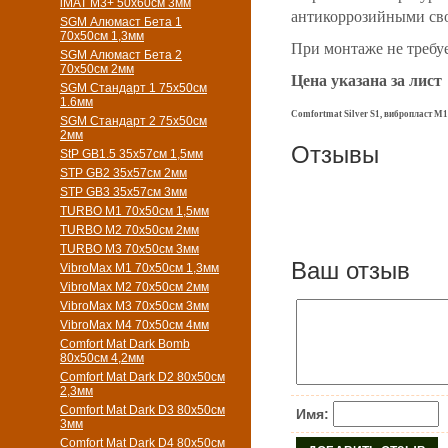
iMAT M3+ 50х60см 3мм
антикоррозийными св
SGM Алюмаст Бета 1
70х50см 1,3мм
При монтаже не требуе
SGM Алюмаст Бета 2
70х50см 2мм
Цена указана за лист
SGM Стандарт 1 75х50см
1.6мм
Comfortmat Silver S1,
вибропласт М1
SGM Стандарт 2 75х50см
2мм
Отзывы
StP GB1.5 35х57см 1,5мм
STP GB2 35х57см 2мм
STP GB3 35х57см 3мм
TURBO M1 70х50см 1,5мм
TURBO M2 70х50см 2мм
TURBO M3 70х50см 3мм
Ваш отзыв
VibroMax M1 70х50см 1,3мм
VibroMax M2 70х50см 2мм
VibroMax M3 70х50см 3мм
VibroMax M4 70х50см 4мм
Comfort Mat Dark Bomb
80x50см 4,2мм
Comfort Mat Dark D2 80х50см
2,3мм
Comfort Mat Dark D3 80х50см
Имя:
3мм
Comfort Mat Dark D4 80х50см