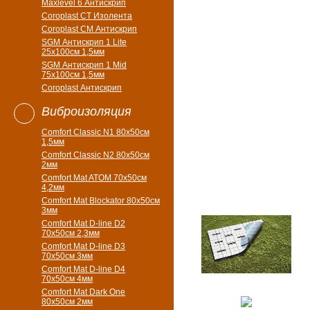
Maxlevel 6 Антискрип
Coroplast CT Изолента
Coroplast CM Антискрип
SGM Антискрип 1 Lite
25x100cм 1,5мм
SGM Антискрип 1 Mid
75x100cм 1,5мм
Coroplast Антискрип
Виброизоляция
Comfort Classic N1 80x50см
1,5мм
Comfort Classic N2 80x50см
2мм
Comfort Mat ATOM 70x50см
4,2мм
Comfort Mat Blockator 80х50см
3мм
Comfort Mat D-line D2
70х50см 2,3мм
Comfort Mat D-line D3
70х50см 3мм
Comfort Mat D-line D4
70х50см 4мм
Comfort Mat Dark One
80x50см 2мм