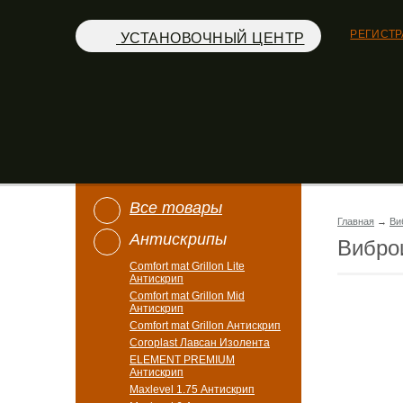
РЕГИСТ
УСТАНОВОЧНЫЙ ЦЕНТР
Все товары
Главная
→
Ви
Антискрипы
Вибро
Comfort mat Grillon Lite
Антискрип
Comfort mat Grillon Mid
Антискрип
Comfort mat Grillon Антискрип
Coroplast Лавсан Изолента
ELEMENT PREMIUM
Антискрип
Maxlevel 1.75 Антискрип