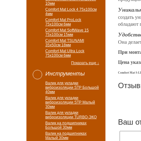
10мм
Уникаль
Comfort Mat Lock 4 75х100см
4мм
создать у
Comfort Mat ProLock
обладают 
75х100см 6мм
Comfort Mat SoftWave 15
Удобство
75х100см 15мм
Comfort Mat TSUNAMI
Она делае
35х50см 18мм
Comfort Mat Ultra Lock
При монта
75х100см 6мм
Цена указ
Показать еще ↓
Инструменты
Comfort Mat S-LI
Валик для укладки
Отзы
виброизоляции STP Большой
40мм
Валик для укладки
виброизоляции STP Малый
30мм
Валик для укладки
виброизоляции TURBO-ЭКО
Ваш о
Валик на подшипниках
Большой 30мм
Валик на подшипниках
Малый 30мм