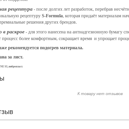
ная рецептура
- после долгих лет разработок, перебрав несчё
никальную рецептуру
S-Formula
, которая придаёт материалам на
премиальные решения других брендов.
 в раскрое
- для этого нанесена на антиадгезионную бумагу спе
т процесс более комфортным, сокращает время и упрощает проце
же рекомендуется подогрев материала.
ана за лист.
NE S3, вибропласт.
вы
К товару нет отзывов
тзыв