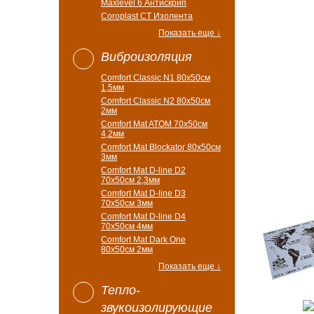
Maxlevel 6 Антискрип
Coroplast CT Изолента
Показать еще ↓
Виброизоляция
Comfort Classic N1 80x50см
1,5мм
Comfort Classic N2 80x50см
2мм
Comfort Mat ATOM 70x50см
4,2мм
Comfort Mat Blockator 80х50см
3мм
Comfort Mat D-line D2
70х50см 2,3мм
Comfort Mat D-line D3
70х50см 3мм
Comfort Mat D-line D4
70х50см 4мм
Comfort Mat Dark One
80x50см 2мм
Показать еще ↓
Тепло-
звукоизолирующие