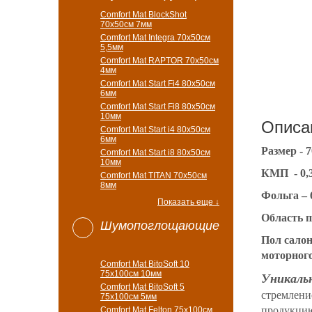
Comfort Mat BlockShot
70х50см 7мм
Comfort Mat Integra 70х50см
5,5мм
Comfort Mat RAPTOR 70х50см
4мм
Comfort Mat Start Fi4 80х50см
6мм
Comfort Mat Start Fi8 80х50см
10мм
Описа
Comfort Mat Start i4 80х50см
6мм
Размер - 
Comfort Mat Start i8 80х50см
10мм
КМП - 0,32
Comfort Mat TITAN 70х50см
8мм
Фольга – 
Показать еще ↓
Область 
Шумопоглощающие
Пол салон
моторного
Comfort Mat BitoSoft 10
75x100см 10мм
Уникаль
Comfort Mat BitoSoft 5
стремлени
75x100см 5мм
продукцию
Comfort Mat Felton 75х100см