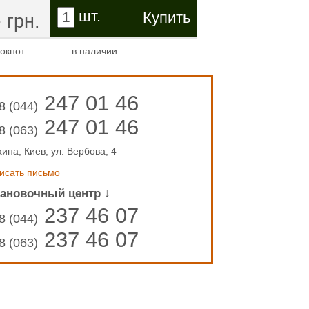
4
шт.
грн.
окнот
в наличии
247 01 46
8 (044)
247 01 46
8 (063)
аина, Киев, ул. Вербова, 4
исать письмо
тановочный центр ↓
237 46 07
8 (044)
237 46 07
8 (063)