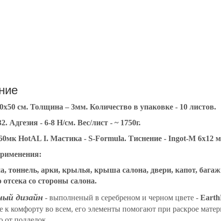
ние
70х50 см. Толщина – 3мм. Количество в упаковке - 10 листов.
. Адгезия - 6-8 Н/см. Вес/лист - ~ 1750г.
60мк HotAL I. Мастика - S-Formula. Тиснение - Ingot-M 6х12 
применения:
а, тоннель, арки, крылья, крыша салона, двери, капот, баг
 отсека со стороны салона.
ный дизайн
- выполненый в серебреном и черном цвете -
Earth
е к комфорту во всем, его элементы помогают при раскрое мате
 от подделок.