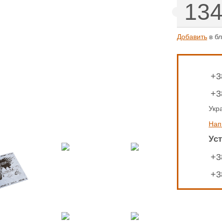
13
Добавить
в бл
+3
+3
Укр
Нап
Ус
+3
+3