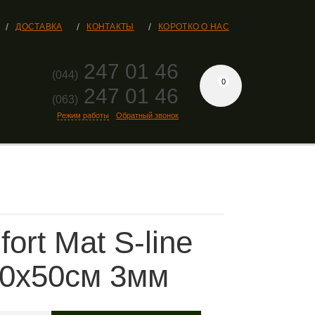
ДОСТАВКА
КОНТАКТЫ
КОРОТКО О НАС
247 01 46
(044)
0
247 01 46
(063)
Режим работы
Обратный звонок
ort Mat S-line
70х50см 3мм