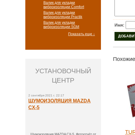
Валик для укладки
виброизоляции Comfort
Валик для укладки
виброизоляции Practik
Валик для укладки
Имя:
виброизоляции SGM
Показать еще ↓
Похожие
УСТАНОВОЧНЫЙ
ЦЕНТР
2 сентября 2021 г. 22:17
ШУМОИЗОЛЯЦИЯ MAZDA
CX-5
iMAT M1+ 50х60см
TUR
Шумоизоляция MAZDA CX-5. Фотоотчёт от