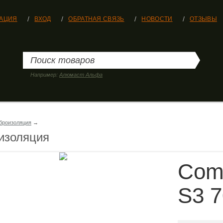
РАЦИЯ
ВХОД
ОБРАТНАЯ СВЯЗЬ
НОВОСТИ
ОТЗЫВЫ
Например:
Алюмаст Альфа
броизоляция
→
изоляция
Comf
S3 