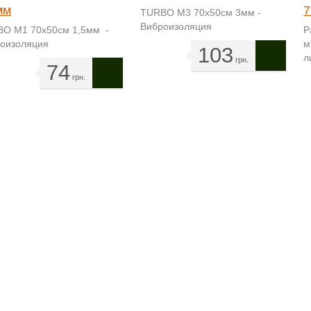
мм
7
TURBO M3 70х50см 3мм -
Виброизоляция
O M1 70х50см 1,5мм -
Р
оизоляция
м
103
л
грн.
74
грн.