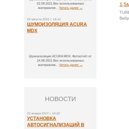
1,5мм
1,5
02.09.2021 Вес использованных
материалов...
Читать далее →
Размер 50х60 см. Толщина 1,5
TURB
мм . Количество в упаковке: 30
Вибр
24 августа 2021 г. 14:14
листов
ШУМОИЗОЛЯЦИЯ ACURA
MDX
35
грн.
Шумоизоляция ACURA MDX. Фотоотчёт от
24.08.2021 Вес использованных
материалов...
Читать далее →
НОВОСТИ
22 января 2017 г. 14:29
УСТАНОВКА
АВТОСИГНАЛИЗАЦИЙ В