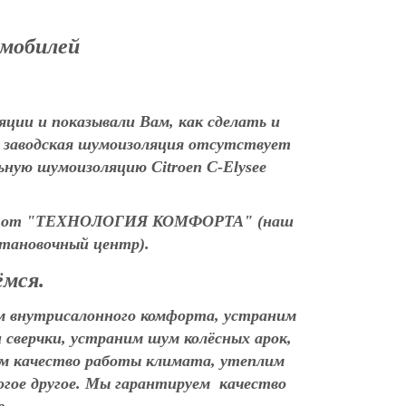
омобилей
ции и показывали Вам, как сделать и
 заводская шумоизоляция отсутствует
ьную шумоизоляцию Citroen C-Elysee
lysee от "ТЕХНОЛОГИЯ КОМФОРТА"
(наш
тановочный центр).
ёмся.
м внутрисалонного комфорта, устраним
 сверчки, устраним шум колёсных арок,
ем качество работы климата, утеплим
гое другое.
Мы гарантируем качество