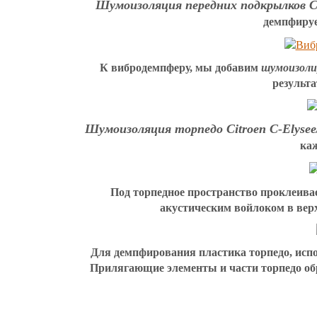
Шумоизоляция передних подкрылков Cit
демпфиру
К вибродемпферу, мы добавим
шумоизолир
результ
Шумоизоляция торпедо Citroen C-Elysee/
каж
Под торпедное пространство проклеивае
акустическим войлоком в вер
Для демпфирования пластика торпедо, исп
Прилягающие элементы и части торпедо об