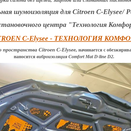
орки салона без щелей, зацепов или сломанных пистоно
ая шумоизоляция для Citroen C-Elysee/ P
становочного центра "Технология Комф
пространства Citroen C-Elysee,
начинается с обезжирива
наносится
виброизоляция Comfort Mat D-line D2.