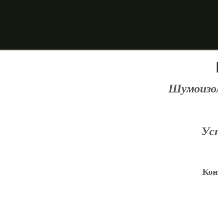
Шумоизол
Ус
Кон