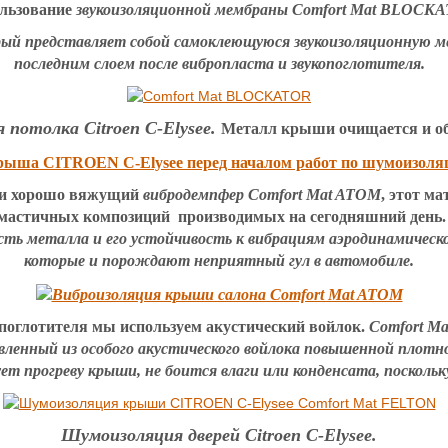
ользование
звукоизоляционной мембраны Comfort Mat BLOCK
ый представляет собой самоклеющуюся звукоизоляционную ме
последним слоем после вибропласта и звукопоглотителя.
потолка Citroen C-Elysee.
Металл крыши очищается и об
 и хорошо вяжущий
вибродемпфер Comfort Mat ATOM
, этот м
-мастичных композиций производимых на сегодняшний день
ь металла и его устойчивость к вибрациям аэродинамическо
которые и порождают неприятный гул в автомобиле.
опоглотителя мы используем акустический войлок.
Comfort Ma
вленный из особого акустического войлока повышенной плот
прогреву крыши, не боится влаги или конденсата, поскольку
Шумоизоляция дверей Citroen C-Elysee.