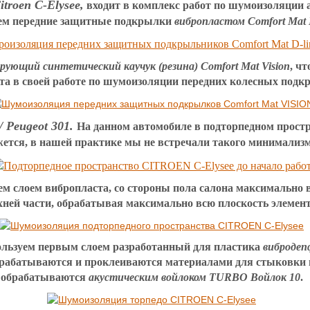
roen C-Elysee,
входит в комплекс работ по шумоизоляции
ем передние защитные подкрылки
вибропластом Comfort Mat 
ующий синтетический каучук (резина) Comfort Mat Vision
, ч
ата в своей работе по шумоизоляции передних колесных подк
 Peugeot 301.
На данном автомобиле в подторпедном простр
ется, в нашей практике мы не встречали такого минимализм
м слоем вибропласта, со стороны пола салона максимально в
хней части,
обрабатывая
максимально
всю плоскость элемен
ользуем первым слоем разработанный для пластика
вибродеп
рабатываются и проклеиваются материалами для стыковки и 
обрабатываются
акустическим войлоком TURBO Войлок 10
.