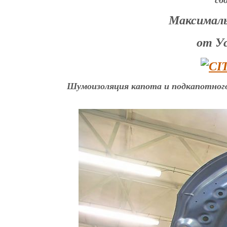
сб
Максимальн
от У
Шумоизоляция капота и подкапотного 