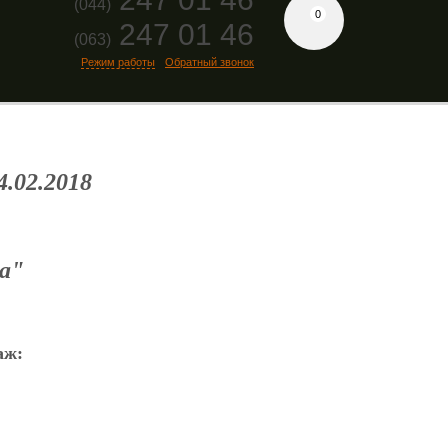
(044)
0
247 01 46
(063)
Режим работы
Обратный звонок
.02.2018
а"
аж: