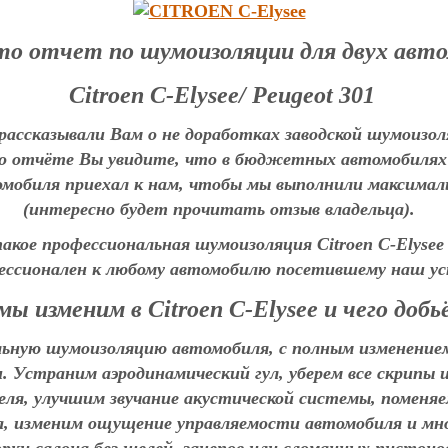
о отчет по шумоизоляции для двух авт
Citroen C-Elysee/ Peugeot 301
ассказывали Вам о не доработках заводской шумоизоля
то отчёте Вы увидите, что в бюджетных автомобилях
омобиля приехал к нам, чтобы мы выполнили максимал
(интересно будет прочитать отзыв владельца).
такое профессиональная шумоизоляция Citroen C-E
ессионален к любому автомобилю посетившему наш ус
ы изменим в Citroen C-Elysee и чего добь
льную шумоизоляцию автомобиля, с полным изменение
. Устраним аэродинамический гул, уберем все скрипы и
я, улучшим звучание акустической системы, поменя
, изменим ощущение управляемости автомобиля и мно