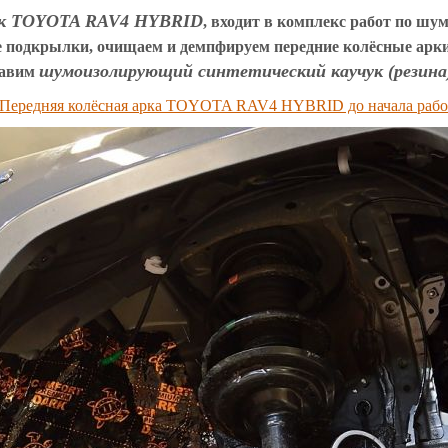
рок TOYOTA RAV4 HYBRID
, входит в комплекс работ по шу
ые подкрылки, очищаем и демпфируем передние колёсные арк
шумоизолирующий синтетический каучук (резина) 
бавим