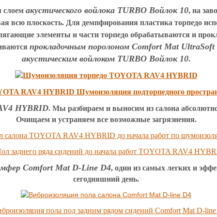
акустического войлока TURBO Войлок 10
м слоем
, на за
ая всю плоскость.
Для демпфирования пластика торпедо ис
лягающие элементы и части торпедо обрабатываются и прок
прокладочным поролоном Comfort Mat UltraSoft 
еиваются
акустическим войлоком TURBO Войлок 10
.
RAV4 HYBRID
. Мы разбираем и выносим из салона абсолютно
Очищаем и устраняем все возможные загрязнения.
мфер Comfort Mat D-Line D4
, один из самых легких и эф
сегодняшний день.