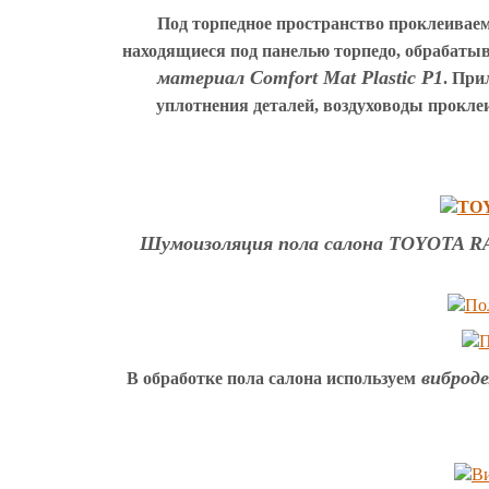
Под торпедное пространство проклеивае
находящиеся под панелью торпедо, обрабатыв
материал Comfort Mat Plastic P1
. При
уплотнения деталей, воздуховоды прокл
Шумоизоляция пола салона TOYOTA 
виброде
В обработке пола салона используем