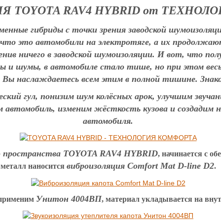
 TOYOTA RAV4 HYBRID от ТЕХНОЛ
енные гибриды с точки зрения заводской шумоизоляци
 что это автомобили на электротяге, а их продолжаю
енив ничего в заводской шумоизоляции. И вот, что по
пы и шумы, в автомобиле стало тише, но при этом ве
 Вы наслаждаетесь всем этим в полной тишине. Знако
ский гул, понизим шум колёсных арок, улучшим звуча
 автомобиль, изменим жёсткость кузова и создадим 
автомобиля.
о пространства TOYOTA RAV4 HYBRID
, начинается с о
виброизоляция Comfort Mat D-line D2
металл наносится
.
Унитон 4004ВП
 применим
, материал укладывается на вну