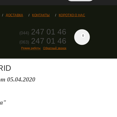
ДОСТАВКА
КОНТАКТЫ
КОРОТКО О НАС
247 01 46
(044)
0
247 01 46
(063)
Режим работы
Обратный звонок
RID
 05.04.2020
а"